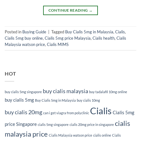
CONTINUE READING
→
Posted in
Buying Guide
|
Tagged
Buy Cialis 5mg in Malaysia
,
Cialis
,
Cialis 5mg buy online
,
Cialis 5mg price Malaysia
,
Cialis health
,
Cialis
Malaysia watson price
,
Cialis MIMS
HOT
buy cialis malaysia
buy cialis 5mg singapore
buy tadalafil 10mg online
buy cialis 5mg
Buy Cialis 5mg in Malaysia
buy cialis 10mg
Cialis
buy cialis 20mg
Cialis 5mg
can i get viagra from polyclinic
cialis
price Singapore
cialis 5mg singapore
cialis 20mg price in singapore
malaysia price
Cialis Malaysia watson price
cialis online
Cialis