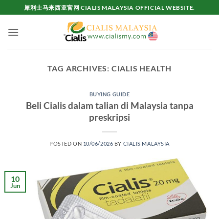
Skip
犀利士马来西亚官网 CIALIS MALAYSIA OFFICIAL WEBSITE.
to
content
TAG ARCHIVES:
CIALIS HEALTH
BUYING GUIDE
Beli Cialis dalam talian di Malaysia tanpa
preskripsi
POSTED ON
10/06/2026
BY
CIALIS MALAYSIA
10
Jun